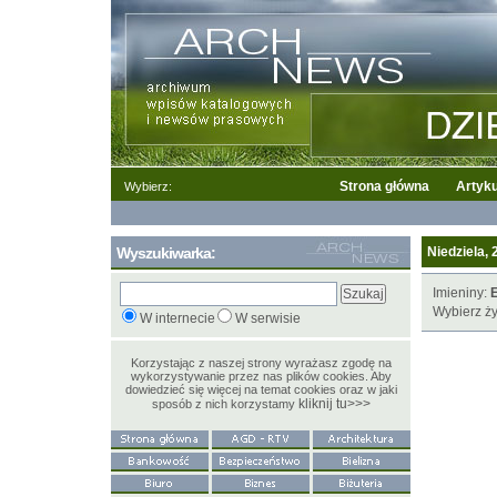
Strona główna
Artyku
Wybierz:
Wyszukiwarka:
Niedziela, 
Imieniny:
Wybierz ży
W internecie
W serwisie
Korzystając z naszej strony wyrażasz zgodę na
wykorzystywanie przez nas plików cookies. Aby
dowiedzieć się więcej na temat cookies oraz w jaki
kliknij tu>>>
sposób z nich korzystamy