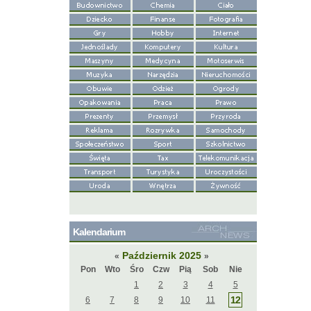
Kalendarium
Październik 2025
«
»
Pon
Wto
Śro
Czw
Pią
Sob
Nie
1
2
3
4
5
12
6
7
8
9
10
11