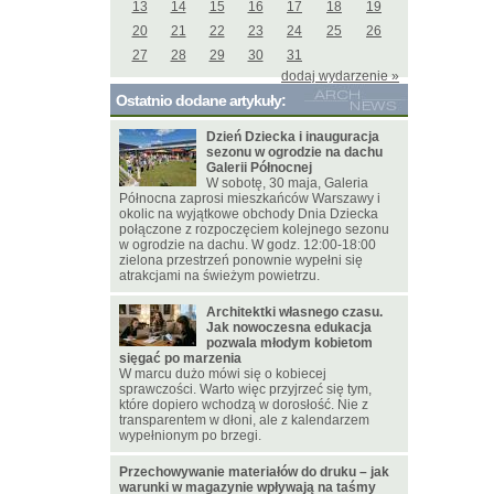
13
14
15
16
17
18
19
20
21
22
23
24
25
26
27
28
29
30
31
dodaj wydarzenie »
Ostatnio dodane artykuły:
Dzień Dziecka i inauguracja
sezonu w ogrodzie na dachu
Galerii Północnej
W sobotę, 30 maja, Galeria
Północna zaprosi mieszkańców Warszawy i
okolic na wyjątkowe obchody Dnia Dziecka
połączone z rozpoczęciem kolejnego sezonu
w ogrodzie na dachu. W godz. 12:00-18:00
zielona przestrzeń ponownie wypełni się
atrakcjami na świeżym powietrzu.
Architektki własnego czasu.
Jak nowoczesna edukacja
pozwala młodym kobietom
sięgać po marzenia
W marcu dużo mówi się o kobiecej
sprawczości. Warto więc przyjrzeć się tym,
które dopiero wchodzą w dorosłość. Nie z
transparentem w dłoni, ale z kalendarzem
wypełnionym po brzegi.
Przechowywanie materiałów do druku – jak
warunki w magazynie wpływają na taśmy