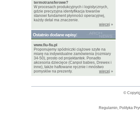
termotransferowe?
W procesach produkcyjnych i logistycznych,
gdzie precyzyjna identyfikacja towarów
stanowi fundament płynności operacyjnej,
każdy detal ma znaczenie.
więcej
»
Ostatnio dodane wpisy:
www.fiu-fiu.pl
Proponujemy spódniczki ciążowe szyte na
miarę na indywidualne zamówienia (rozmiary
34-50), prosto od projektantek. Ponadto
akcesoria dziecięce (Canpol babies, Drewex i
inne), także haftowane ręcznie i mnóstwo
pomysłów na prezenty.
więcej
»
© Copyrig
Regulamin, Polityka Pry