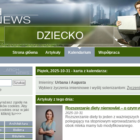
Strona główna
Artykuły
Kalendarium
Współpraca
Piątek, 2025-10-31 - karta z kalendarza:
Imieniny:
Urbana i Augusta
Wybierz życzenia imieninowe i wyślij solenizantom:
Życzeni
e
Artykuły z tego dnia:
wyrażasz zgodę na
ików cookies. Aby
Rozszerzanie diety niemowląt – o czym 
cookies oraz w jaki
2025-10-31
kliknij tu>>>
y
Rozszerzanie diety to jeden z ważniejszyc
polegający na stopniowym wprowadzaniu do
obok mleka mamy lub modyfikowanego.