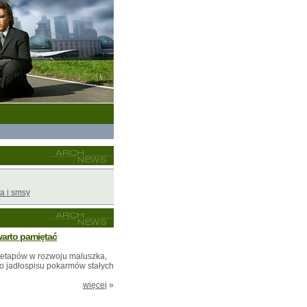
a i smsy
warto pamiętać
h etapów w rozwoju maluszka,
 jadłospisu pokarmów stałych
więcej
»