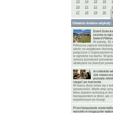
13
14
15
16
20
21
22
23
27
28
29
30
d
Ostatnio dodane artykuły:
Dzień Dziecka
sezonu w ogr
Galerii Półno
W sobotę, 30 
Północna zaprosi mieszkańc
okolic na wyjątkowe obchod
połączone z rozpoczęciem k
w ogrodzie na dachu. W godz
zielona przestrzeń ponownie
atrakcjami na świeżym powie
Architektki w
Jak nowoczes
pozwala młod
sięgać po marzenia
W marcu dużo mówi się o ko
sprawczości. Warto więc przy
które dopiero wchodzą w dor
transparentem w dłoni, ale 
wypełnionym po brzegi.
Przechowywanie materiałów
warunki w magazynie wpływ