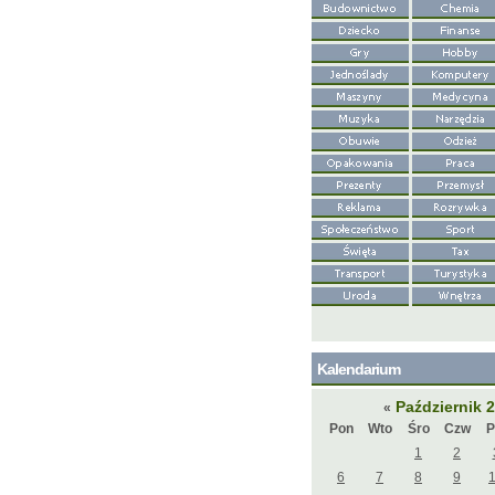
Kalendarium
Październik 
«
Pon
Wto
Śro
Czw
P
1
2
6
7
8
9