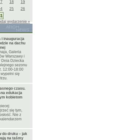
17
18
19
24
25
26
31
odaj wydarzenie »
 i inauguracja
odzie na dachu
cnej
maja, Galeria
ów Warszawy i
y Dnia Dziecka
olejnego sezonu
. 12:00-18:00
 wypełni się
trzu.
łasnego czasu.
na edukacja
ym kobietom
biecej
jrzeć się tym,
osłość. Nie z
z kalendarzem
 do druku – jak
ają na taśmy