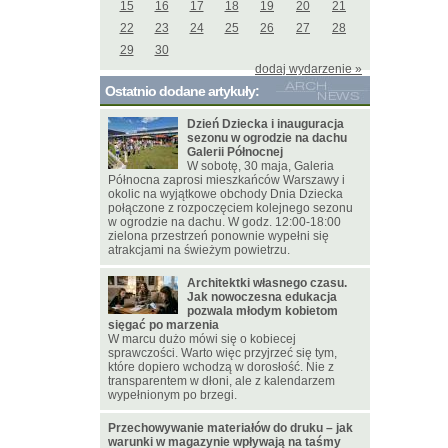
15
16
17
18
19
20
21
22
23
24
25
26
27
28
29
30
dodaj wydarzenie »
Ostatnio dodane artykuły:
Dzień Dziecka i inauguracja
sezonu w ogrodzie na dachu
Galerii Północnej
W sobotę, 30 maja, Galeria
Północna zaprosi mieszkańców Warszawy i
okolic na wyjątkowe obchody Dnia Dziecka
połączone z rozpoczęciem kolejnego sezonu
w ogrodzie na dachu. W godz. 12:00-18:00
zielona przestrzeń ponownie wypełni się
atrakcjami na świeżym powietrzu.
Architektki własnego czasu.
Jak nowoczesna edukacja
pozwala młodym kobietom
sięgać po marzenia
W marcu dużo mówi się o kobiecej
sprawczości. Warto więc przyjrzeć się tym,
które dopiero wchodzą w dorosłość. Nie z
transparentem w dłoni, ale z kalendarzem
wypełnionym po brzegi.
Przechowywanie materiałów do druku – jak
warunki w magazynie wpływają na taśmy