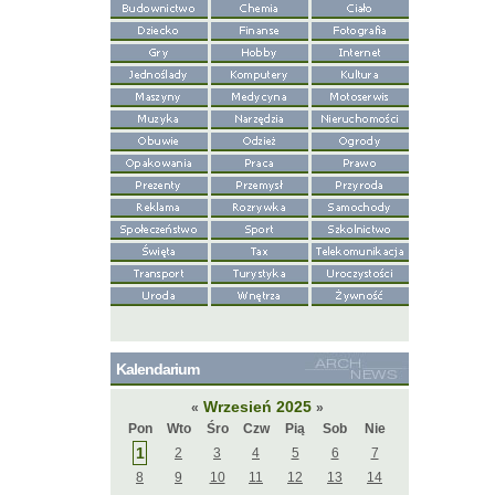
Kalendarium
Wrzesień 2025
«
»
Pon
Wto
Śro
Czw
Pią
Sob
Nie
1
2
3
4
5
6
7
8
9
10
11
12
13
14