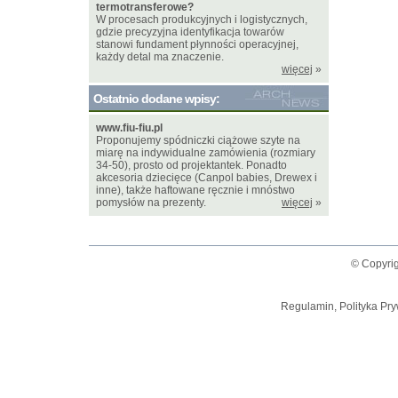
termotransferowe?
W procesach produkcyjnych i logistycznych,
gdzie precyzyjna identyfikacja towarów
stanowi fundament płynności operacyjnej,
każdy detal ma znaczenie.
więcej
»
Ostatnio dodane wpisy:
www.fiu-fiu.pl
Proponujemy spódniczki ciążowe szyte na
miarę na indywidualne zamówienia (rozmiary
34-50), prosto od projektantek. Ponadto
akcesoria dziecięce (Canpol babies, Drewex i
inne), także haftowane ręcznie i mnóstwo
pomysłów na prezenty.
więcej
»
© Copyrig
Regulamin, Polityka Pry