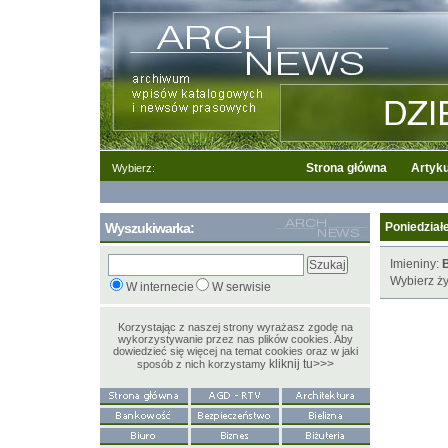
Strona główna
Artyku
Wybierz:
Wyszukiwarka:
Poniedziałe
Imieniny:
B
Wybierz ży
W internecie
W serwisie
Korzystając z naszej strony wyrażasz zgodę na
wykorzystywanie przez nas plików cookies. Aby
dowiedzieć się więcej na temat cookies oraz w jaki
kliknij tu>>>
sposób z nich korzystamy