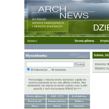
Strona główna
Artyku
Wybierz:
Wyszukiwarka:
Sobota, 202
Imieniny:
Wybierz ży
W internecie
W serwisie
Korzystając z naszej strony wyrażasz zgodę na
wykorzystywanie przez nas plików cookies. Aby
dowiedzieć się więcej na temat cookies oraz w jaki
kliknij tu>>>
sposób z nich korzystamy