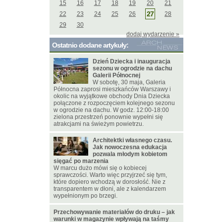
15
16
17
18
19
20
21
27
22
23
24
25
26
28
29
30
dodaj wydarzenie »
Ostatnio dodane artykuły:
Dzień Dziecka i inauguracja
sezonu w ogrodzie na dachu
Galerii Północnej
W sobotę, 30 maja, Galeria
Północna zaprosi mieszkańców Warszawy i
okolic na wyjątkowe obchody Dnia Dziecka
połączone z rozpoczęciem kolejnego sezonu
w ogrodzie na dachu. W godz. 12:00-18:00
zielona przestrzeń ponownie wypełni się
atrakcjami na świeżym powietrzu.
Architektki własnego czasu.
Jak nowoczesna edukacja
pozwala młodym kobietom
sięgać po marzenia
W marcu dużo mówi się o kobiecej
sprawczości. Warto więc przyjrzeć się tym,
które dopiero wchodzą w dorosłość. Nie z
transparentem w dłoni, ale z kalendarzem
wypełnionym po brzegi.
Przechowywanie materiałów do druku – jak
warunki w magazynie wpływają na taśmy