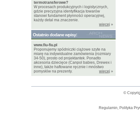
termotransferowe?
W procesach produkcyjnych i logistycznych,
gdzie precyzyjna identyfikacja towarów
stanowi fundament płynności operacyjnej,
każdy detal ma znaczenie.
więcej
»
Ostatnio dodane wpisy:
www.fiu-fiu.pl
Proponujemy spódniczki ciążowe szyte na
miarę na indywidualne zamówienia (rozmiary
34-50), prosto od projektantek. Ponadto
akcesoria dziecięce (Canpol babies, Drewex i
inne), także haftowane ręcznie i mnóstwo
pomysłów na prezenty.
więcej
»
© Copyrig
Regulamin, Polityka Pry